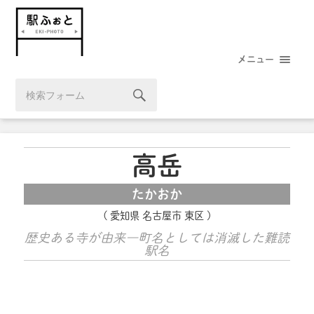
メニュー
高岳
たかおか
愛知県 名古屋市 東区
歴史ある寺が由来―町名としては消滅した難読
駅名