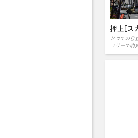
押上[ス
かつての目
ツリーで豹