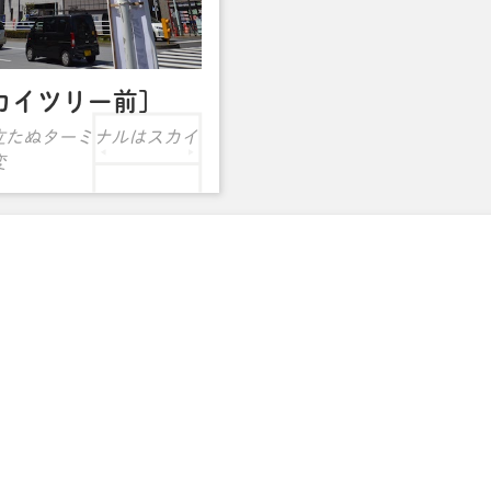
カイツリー前]
立たぬターミナルはスカイ
変